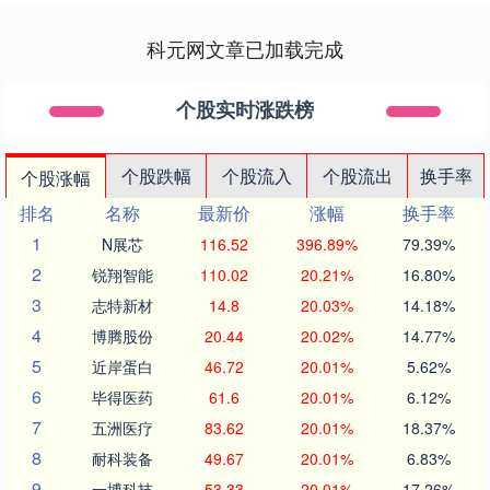
科元网文章已加载完成
个股实时涨跌榜
个股跌幅
个股流入
个股流出
换手率
个股涨幅
排名
名称
最新价
涨幅
换手率
1
N展芯
116.52
396.89%
79.39%
2
锐翔智能
110.02
20.21%
16.80%
3
志特新材
14.8
20.03%
14.18%
4
博腾股份
20.44
20.02%
14.77%
5
近岸蛋白
46.72
20.01%
5.62%
6
毕得医药
61.6
20.01%
6.12%
7
五洲医疗
83.62
20.01%
18.37%
8
耐科装备
49.67
20.01%
6.83%
9
一博科技
53.33
20.01%
17.26%