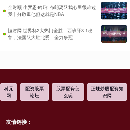
金财顺 小罗恩·哈珀: 布朗离队我心里很难过
我十分敬重他但这就是NBA
恒财网 世界杯2大热门全胜！西班牙3-1秘
鲁，法国队大胜北爱，全力争冠
科元
配资股票
股票配资怎
正规炒股配资知
网
论坛
么玩
识网
友情链接：