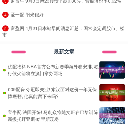
​财富牛 9月3日博23转债下跌0.38%，转股溢价率8.62%
3
​爱一配 阳光很好
4
​富盈网 4月21日本站早间消息汇总：国常会定调股市、楼
5
市
最新文章
优配物料 NBA官方公布新赛季海外赛安排, 独
行侠火箭将在澳门举办两场
009配资 夺冠即失业! 索汉面对这份一年无保
障底薪, 他真能留下来吗?
宝牛配 法国开练! 马刺众将随文班在巴黎训练
新援托拜亚斯·哈里斯现身