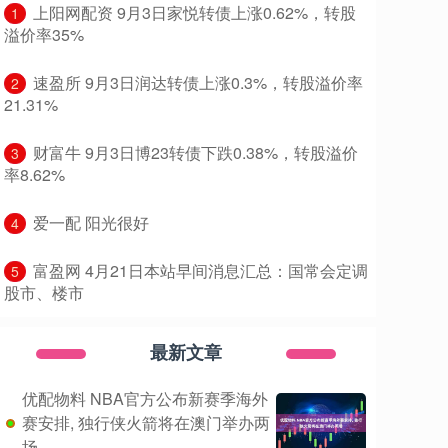
​上阳网配资 9月3日家悦转债上涨0.62%，转股
1
溢价率35%
​速盈所 9月3日润达转债上涨0.3%，转股溢价率
2
21.31%
​财富牛 9月3日博23转债下跌0.38%，转股溢价
3
率8.62%
​爱一配 阳光很好
4
​富盈网 4月21日本站早间消息汇总：国常会定调
5
股市、楼市
最新文章
优配物料 NBA官方公布新赛季海外
赛安排, 独行侠火箭将在澳门举办两
场