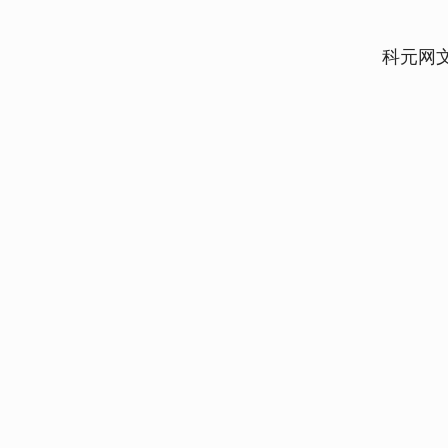
科元网
上证指数
3899.33
00
-0.01%
-1.02
-0.