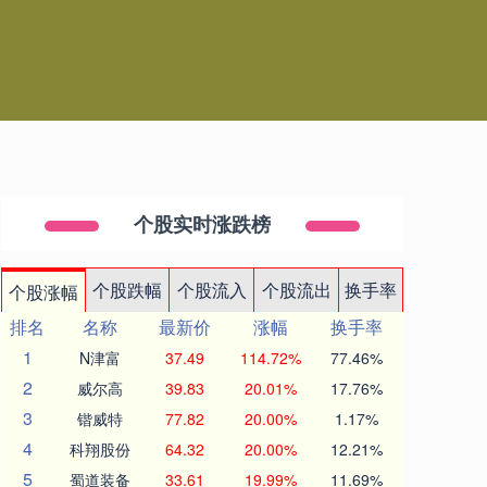
个股实时涨跌榜
个股跌幅
个股流入
个股流出
换手率
个股涨幅
排名
名称
最新价
涨幅
换手率
1
N津富
37.49
114.72%
77.46%
2
威尔高
39.83
20.01%
17.76%
3
锴威特
77.82
20.00%
1.17%
4
科翔股份
64.32
20.00%
12.21%
5
蜀道装备
33.61
19.99%
11.69%