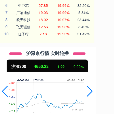
6
中巨芯
27.85
19.99%
32.20%
7
广哈通信
19.03
19.99%
5.84%
8
欣天科技
18.02
19.97%
28.44%
9
飞天诚信
12.56
19.96%
8.49%
10
任子行
7.16
19.93%
31.42%
沪深京行情 实时轮播
沪深300
4650.22
北
-1.09
-0.02%