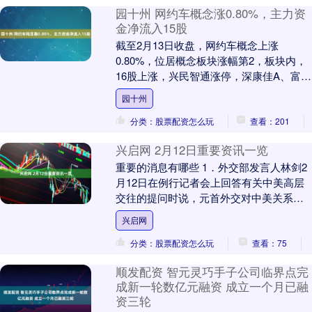
园十州 网约车概念涨0.80%，主力资
金净流入15股
截至2月13日收盘，网约车概念上涨
0.80%，位居概念板块涨幅第2，板块内，
16股上涨，兴民智通涨停，深康佳A、富临
运业、海汽集团等涨幅居前，分别上涨
园十州
5.07%....
分类：股票配资怎么玩
查看：201
兴启网 2月12日重要资讯一览
重要的消息有哪些 1．外交部发言人林剑2
月12日在例行记者会上回答有关中美高层
交往的提问时说，元首外交对中美关系发
挥着不可替代的战略引领作用。不久前的
兴启网
两国元首通....
分类：股票配资怎么玩
查看：75
顺发配资 智元灵巧手子公司临界点完
成新一轮数亿元融资 成立一个月已融
资三轮