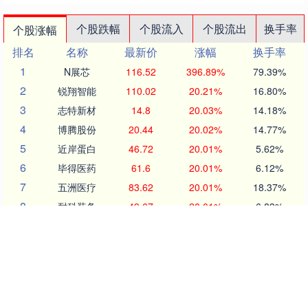
个股跌幅
个股流入
个股流出
换手率
个股涨幅
排名
名称
最新价
涨幅
换手率
1
N展芯
116.52
396.89%
79.39%
2
锐翔智能
110.02
20.21%
16.80%
3
志特新材
14.8
20.03%
14.18%
4
博腾股份
20.44
20.02%
14.77%
5
近岸蛋白
46.72
20.01%
5.62%
6
毕得医药
61.6
20.01%
6.12%
7
五洲医疗
83.62
20.01%
18.37%
8
耐科装备
49.67
20.01%
6.83%
9
一博科技
53.33
20.01%
17.26%
10
方邦股份
146.16
20.00%
7.68%
沪深京行情 实时轮播