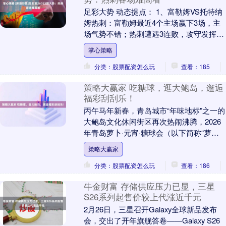
足彩大势 动态提点： 1、富勒姆VS托特纳
姆热刺：富勒姆最近4个主场赢下3场，主
场气势不错；热刺遭遇3连败，攻守发挥比
较低迷的。 2、曼彻斯特联VS水晶宫：曼
掌心策略
联....
分类：股票配资怎么玩
查看：185
策略大赢家 吃糖球，逛大鲍岛，邂逅
福彩刮刮乐！
丙午马年新春，青岛城市“年味地标”之一的
大鲍岛文化休闲街区再次热闹沸腾，2026
年青岛萝卜·元宵·糖球会（以下简称“萝卜
糖球会”）大鲍岛会场于2月17日在此拉
策略大赢家
开....
分类：股票配资怎么玩
查看：186
牛金财富 存储供应压力已显，三星
S26系列起售价较上代涨近千元
2月26日，三星召开Galaxy全球新品发布
会，交出了开年旗舰答卷——Galaxy S26