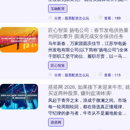
绘璀璨前程时，这位被称为"天之骄女"的朱
宝融配资
易却做出....
分类：股票配资怎么玩
查看：189
匠心智策 扬电公司：春节发电供热量
均同比攀升 圆满完成安全保供任务
马年新春，万家团圆庆佳节，江苏华电扬
州发电有限公司(以下简称“扬电公司”)全体
干部职工坚守岗位、履职尽责，以一马当
先的央企担当，压紧压实能源保供责任，
匠心智策
全力守护古....
分类：股票配资怎么玩
查看：115
搭搭网 2026, 如果接下来迎来牛市, 就
买这两种股票, 赚到盆满钵满!
风起于青萍之末，浪成于微澜之间。市场
每一轮周期轮回，都在筛选真正懂规律、
守纪律的参与者，牛市从不是遍地捡金的
狂欢，而是认知与耐心的终极兑现。 △△△
搭搭网
牛市怪象：指....