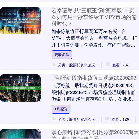
宏泰证券 从“三冠王”到“冠军版”：岚
图如何用一款车终结了MPV市场的偏
科时代？
如果你最近正打算花30万左右买一台
MPV，大概率会陷入一种莫名的焦虑。 打
开手机看评测，你会发现：有的车智驾很
牛，但开起来像开船，底盘松散；有的车
宏泰证券
沙发很软，但智....
分类：股票配资怎么玩
查看：84
1号配资 股指期货每日观点20230203
（原标题：股指期货每日观点20230203）
股指期货2023/2/3 市场震荡整理期指逢低
做多 周四市场呈震荡整理走势，创业板指
表现稍弱。个股基本涨跌参半，两....
1号配资
分类：股票配资怎么玩
查看：120
掌心策略 [新浪彩票]足彩第26033期大
势：热刺客场难高看