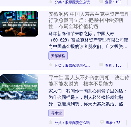
分类：股票配资怎么玩
查看：193
安徽润格 中国人寿富兰克林资产管理
行政总裁闫立罡：把握中国经济韧
性，布局全球价值机遇
马年新春佳节来临之际，中国人寿
（601628）富兰克林资产管理有限公司谨
向中国基金报的读者朋友们、广大投资者
及合作伙伴致以最诚挚的祝福：马年大
安徽润格
吉、龙马精神、万事....
分类：股票配资怎么玩
查看：155
寻牛堂 富人从不外传的真相：决定你
能不能发财的，根本不是能力
家人们，我问你一句扎心到骨子里的话：
为什么同样是人，别人轻轻松松就能翻
身、就能搞到钱，你天天累死累活、熬夜
加班、省吃俭用，却一直穷得稳稳当当，
寻牛堂
越努力越迷茫，越奋....
分类：股票配资怎么玩
查看：73