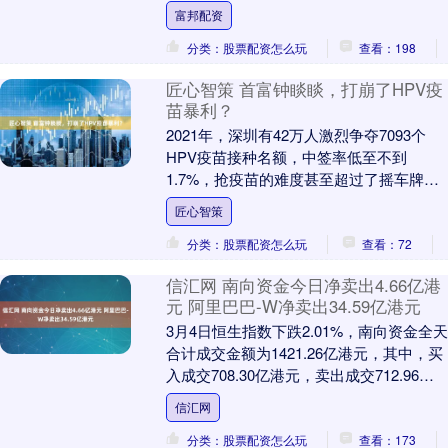
高管在重要谈判前总会做这个动作——这
富邦配资
不是....
分类：股票配资怎么玩
查看：198
匠心智策 首富钟睒睒，打崩了HPV疫
苗暴利？
2021年，深圳有42万人激烈争夺7093个
HPV疫苗接种名额，中签率低至不到
1.7%，抢疫苗的难度甚至超过了摇车牌。
那时，黄牛趁机哄抬价格，加价上千不
匠心智策
说，还得....
分类：股票配资怎么玩
查看：72
信汇网 南向资金今日净卖出4.66亿港
元 阿里巴巴-W净卖出34.59亿港元
3月4日恒生指数下跌2.01%，南向资金全天
合计成交金额为1421.26亿港元，其中，买
入成交708.30亿港元，卖出成交712.96亿
港元，合计净卖出金额4.....
信汇网
分类：股票配资怎么玩
查看：173