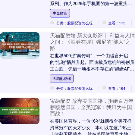
系列。作为2026年手机圈的第一波重头
戏，三星此次有创新也有“舍弃”：....
牛金财富
分类：股票配资怎么玩
查看：115
天猫配资端 新大众影评丨 利益与人情
之间：《胜券在握》强尼的“能人”之
路
在世界500强“奥传司”，一个由谎言开启
的“泡泡”悄然升起。面临裁员危机的初创员
工白胜，凭借一项根本不存在的“超级AI”项
目，意外获得公司支持，组建起“泡泡工
天猫配资端
厂....
分类：股票配资怎么玩
查看：164
宝融配资 放弃美国国籍，拒绝百万年
薪毅然归国，全美冠军：我只为中国
而战！
在美国体育界，一位16岁就摘得全美花样
滑冰冠军的天才少女，本可以在这片热土
上收获无限荣光。 就在美国体育界为她描