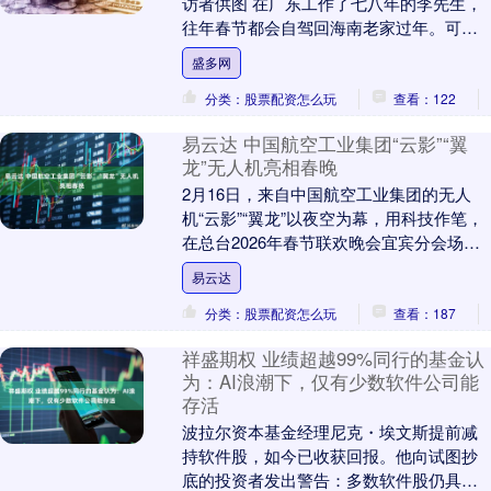
访者供图 在广东工作了七八年的李先生，
往年春节都会自驾回海南老家过年。可今
年，他头一回遇上买不到汽车过海船票
盛多网
的....
分类：股票配资怎么玩
查看：122
易云达 中国航空工业集团“云影”“翼
龙”无人机亮相春晚
2月16日，来自中国航空工业集团的无人
机“云影”“翼龙”以夜空为幕，用科技作笔，
在总台2026年春节联欢晚会宜宾分会场的
璀璨舞台上，为全国人民送上了一份来自
易云达
云端....
分类：股票配资怎么玩
查看：187
祥盛期权 业绩超越99%同行的基金认
为：AI浪潮下，仅有少数软件公司能
存活
波拉尔资本基金经理尼克・埃文斯提前减
持软件股，如今已收获回报。他向试图抄
底的投资者发出警告：多数软件股仍具风