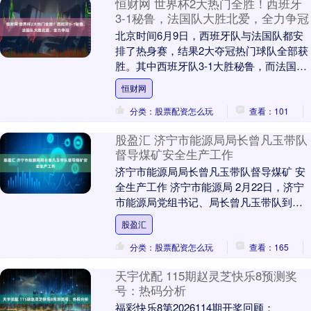
恒财网 世界杯2大热门全胜！西班牙
3-1秘鲁，法国队大胜北爱，全力争冠
北京时间6月9日，西班牙队与法国队都安
排了热身赛，结果2大夺冠热门球队全部获
胜。其中西班牙队3-1大胜秘鲁，而法国队
也以同样的比分打败了北爱尔兰队。 在对
恒财网
阵秘鲁....
分类：股票配资怎么玩
查看：101
股盈汇 济宁市能源局局长曾凡玉带队
督导煤矿安全生产工作
济宁市能源局局长曾凡玉带队督导煤矿 安
全生产工作 济宁市能源局 2月22日，济宁
市能源局党组书记、局长曾凡玉带队到鲁
泰控股集团太平煤矿、山东能源集团兖矿
股盈汇
能源（6....
分类：股票配资怎么玩
查看：165
天宇优配 115期赵灵芝快乐8预测奖
号：热码分析
福彩快乐8第2026114期开奖回顾：