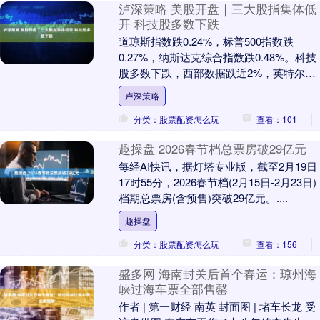
泸深策略 美股开盘｜三大股指集体低
开 科技股多数下跌
道琼斯指数跌0.24%，标普500指数跌
0.27%，纳斯达克综合指数跌0.48%。科技
股多数下跌，西部数据跌近2%，英特尔、
AMD跌超1%，谷歌涨近1%。中概股....
卢深策略
分类：股票配资怎么玩
查看：101
趣操盘 2026春节档总票房破29亿元
每经AI快讯，据灯塔专业版，截至2月19日
17时55分，2026春节档(2月15日-2月23日)
档期总票房(含预售)突破29亿元。....
趣操盘
分类：股票配资怎么玩
查看：156
盛多网 海南封关后首个春运：琼州海
峡过海车票全部售罄
作者 | 第一财经 南英 封面图 | 堵车长龙 受