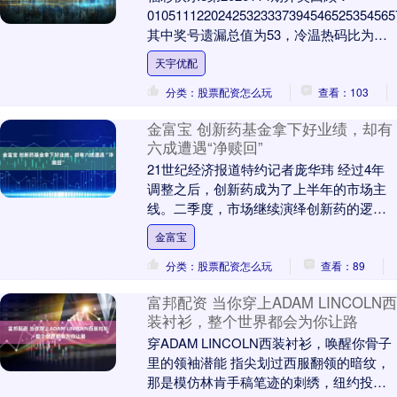
0105111220242532333739454652535456
其中奖号遗漏总值为53，冷温热码比为
2：....
天宇优配
分类：股票配资怎么玩
查看：103
金富宝 创新药基金拿下好业绩，却有
六成遭遇“净赎回”
21世纪经济报道特约记者庞华玮 经过4年
调整之后，创新药成为了上半年的市场主
线。二季度，市场继续演绎创新药的逻
辑，并且超额收益非常明显。 尽管创新药
金富宝
基金在二季度....
分类：股票配资怎么玩
查看：89
富邦配资 当你穿上ADAM LINCOLN西
装衬衫，整个世界都会为你让路
穿ADAM LINCOLN西装衬衫，唤醒你骨子
里的领袖潜能 指尖划过西服翻领的暗纹，
那是模仿林肯手稿笔迹的刺绣，纽约投行