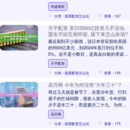
险，只有极少数企业能在 AI 浪潮中活下
祥盛期权
来。 “我们....
分类：股票配资怎么玩
查看：167
天平配资 美日5500亿投资几乎没动,
盟友开始互相怀疑, 接下来怎么收场?
最近刷到不少新闻，说日本答应投给美国
的5500亿美元，到2024年底只到位不到
5%。这不是小数目，是真金白银的承诺，
可连零头都没凑齐。美国那边早把这事当
天平配资
政绩讲，....
分类：股票配资怎么玩
查看：135
高升网 今年为何没有“大年三十”？
再过几天就是春节了，在置办年货、打扫
屋子的忙碌间隙，很多人发现，今年的除
夕不是年三十，而是腊月二十九。为何今
年没有“大年三十”呢？ “年三十”时有时无
高升网
与农历编....
分类：股票配资怎么玩
查看：175