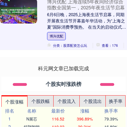
博兴优配 上海连续5年夜间经济综合
指数全国第一，2025年夜生活节启幕
6月6日晚，2025上海夜生活节启幕，同期
开展夜生活节开幕嘉年华活动，为“上海之
夏”国际消费季预热。 在当天的启动仪式
上，2025中国城市夜间经济活力指数、
博兴优配
《夜....
分类：股票配资怎么玩
查看：176
科元网文章已加载完成
个股实时涨跌榜
个股跌幅
个股流入
个股流出
换手率
个股涨幅
排名
名称
最新价
涨幅
换手率
1
N展芯
116.52
396.89%
79.39%
2
锐翔智能
110.02
20.21%
16.80%