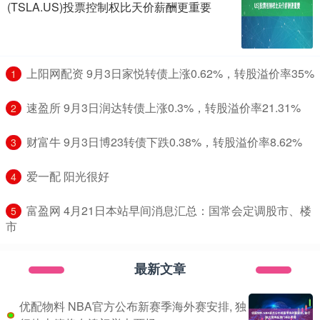
(TSLA.US)投票控制权比天价薪酬更重要
​上阳网配资 9月3日家悦转债上涨0.62%，转股溢价率35%
1
​速盈所 9月3日润达转债上涨0.3%，转股溢价率21.31%
2
​财富牛 9月3日博23转债下跌0.38%，转股溢价率8.62%
3
​爱一配 阳光很好
4
​富盈网 4月21日本站早间消息汇总：国常会定调股市、楼
5
市
最新文章
优配物料 NBA官方公布新赛季海外赛安排, 独