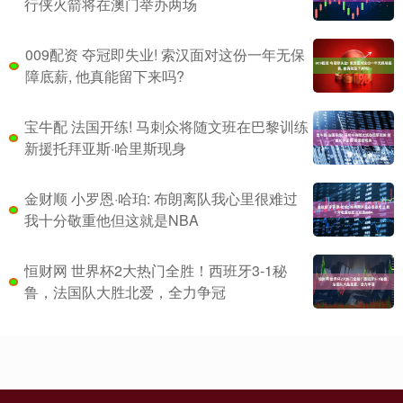
行侠火箭将在澳门举办两场
009配资 夺冠即失业! 索汉面对这份一年无保
障底薪, 他真能留下来吗?
宝牛配 法国开练! 马刺众将随文班在巴黎训练
新援托拜亚斯·哈里斯现身
金财顺 小罗恩·哈珀: 布朗离队我心里很难过
我十分敬重他但这就是NBA
恒财网 世界杯2大热门全胜！西班牙3-1秘
鲁，法国队大胜北爱，全力争冠