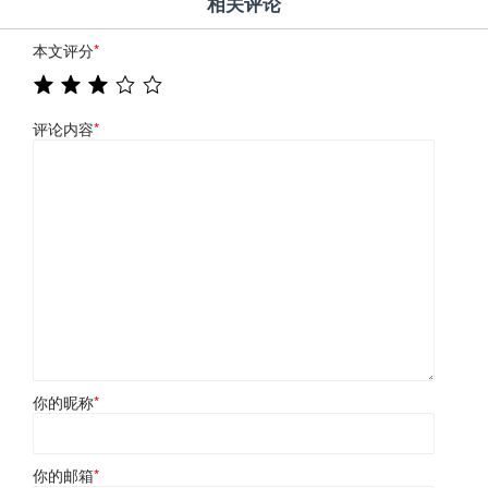
相关评论
本文评分
*
评论内容
*
你的昵称
*
你的邮箱
*