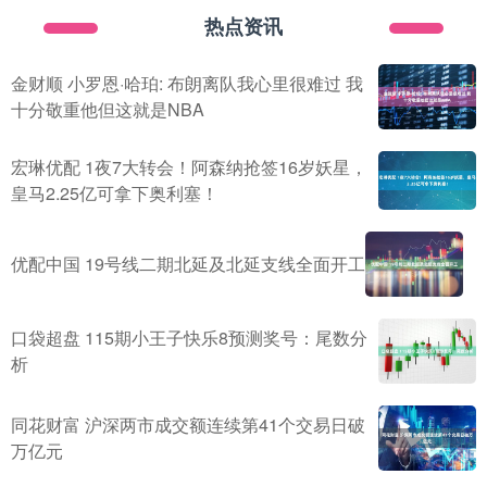
热点资讯
金财顺 小罗恩·哈珀: 布朗离队我心里很难过 我
十分敬重他但这就是NBA
宏琳优配 1夜7大转会！阿森纳抢签16岁妖星，
皇马2.25亿可拿下奥利塞！
优配中国 19号线二期北延及北延支线全面开工
口袋超盘 115期小王子快乐8预测奖号：尾数分
析
同花财富 沪深两市成交额连续第41个交易日破
万亿元