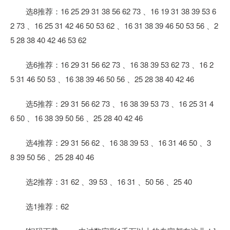
选8推荐：16 25 29 31 38 56 62 73 、16 19 31 38 39 53 6
2 73 、16 25 31 42 46 50 53 62 、16 31 38 39 46 50 53 56 、2
5 28 38 40 42 46 53 62
选6推荐：16 29 31 56 62 73 、16 38 39 53 62 73 、16 2
5 31 46 50 53 、16 38 39 46 50 56 、25 28 38 40 42 46
选5推荐：29 31 56 62 73 、16 38 39 53 73 、16 25 31 4
6 50 、16 38 39 50 56 、25 28 40 42 46
选4推荐：29 31 56 62 、16 38 39 53 、16 31 46 50 、3
8 39 50 56 、25 28 40 46
选2推荐：31 62 、39 53 、16 31 、50 56 、25 40
选1推荐：62