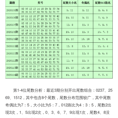
第1-4位尾数分析：最近3期分别开出尾数组合：0237、25
69、1512，其中包含8个尾数，尾数分布范围较广，其中尾数
奇偶比为7：5，大小比为5：7，012路比为4：3：5，尾数2出
现3次，1、5出现2次，0、3、6、7、9出现1次，尾数4、8没