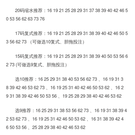
20码缩水推荐：16 19 21 25 28 29 31 37 38 39 40 42 46 5
0 53 56 62 63 73 76
17码复式推荐：16 19 21 25 28 29 31 38 39 40 42 46 50 5
3 56 62 73 （可做选10复式、胆拖投注）
15码复式推荐：16 19 21 25 28 29 31 38 39 40 50 53 56 6
2 73 (可做选9复式、胆拖投注）
选10推荐：16 25 29 31 38 40 53 56 62 73 、16 19 31 3
8 39 42 46 53 62 73 、16 19 25 31 40 42 46 50 53 62 、16 2
9 31 38 39 42 46 50 53 56 、19 25 28 29 38 40 42 46 53 62
选9推荐：16 25 29 31 38 53 56 62 73 、16 19 31 38 39 4
2 53 62 73 、16 19 25 31 42 46 50 53 62 、16 31 38 39 42 4
6 50 53 56 、25 28 29 38 40 42 46 53 62