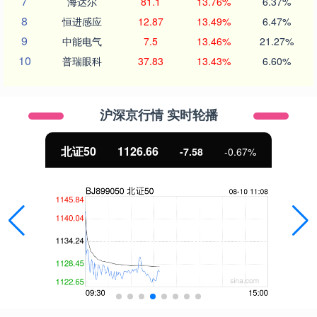
7
海达尔
81.1
13.76%
6.37%
8
恒进感应
12.87
13.49%
6.47%
9
中能电气
7.5
13.46%
21.27%
10
普瑞眼科
37.83
13.43%
6.60%
沪深京行情 实时轮播
北证50
1126.66
-7.58
-0.67%