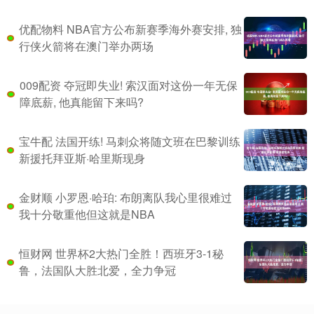
优配物料 NBA官方公布新赛季海外赛安排, 独
行侠火箭将在澳门举办两场
009配资 夺冠即失业! 索汉面对这份一年无保
障底薪, 他真能留下来吗?
宝牛配 法国开练! 马刺众将随文班在巴黎训练
新援托拜亚斯·哈里斯现身
金财顺 小罗恩·哈珀: 布朗离队我心里很难过
我十分敬重他但这就是NBA
恒财网 世界杯2大热门全胜！西班牙3-1秘
鲁，法国队大胜北爱，全力争冠