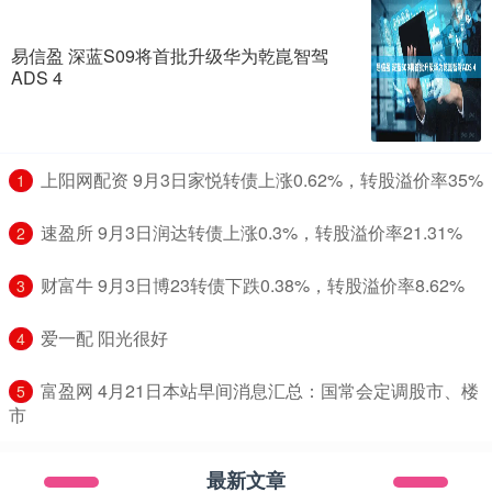
易信盈 深蓝S09将首批升级华为乾崑智驾
ADS 4
​上阳网配资 9月3日家悦转债上涨0.62%，转股溢价率35%
1
​速盈所 9月3日润达转债上涨0.3%，转股溢价率21.31%
2
​财富牛 9月3日博23转债下跌0.38%，转股溢价率8.62%
3
​爱一配 阳光很好
4
​富盈网 4月21日本站早间消息汇总：国常会定调股市、楼
5
市
最新文章