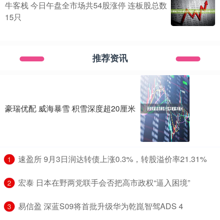
牛客栈 今日午盘全市场共54股涨停 连板股总数
15只
推荐资讯
豪瑞优配 威海暴雪 积雪深度超20厘米
​速盈所 9月3日润达转债上涨0.3%，转股溢价率21.31%
1
​宏泰 日本在野两党联手会否把高市政权“逼入困境”
2
​易信盈 深蓝S09将首批升级华为乾崑智驾ADS 4
3