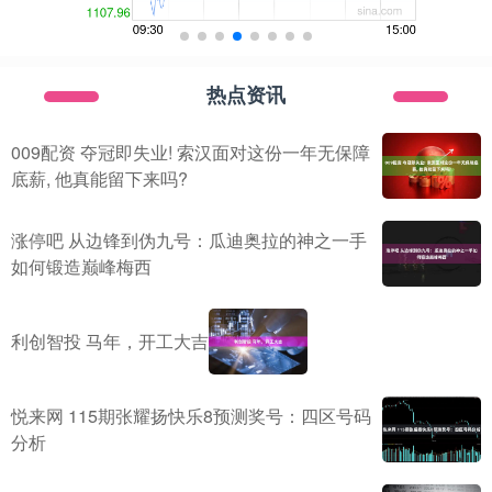
热点资讯
009配资 夺冠即失业! 索汉面对这份一年无保障
底薪, 他真能留下来吗?
涨停吧 从边锋到伪九号：瓜迪奥拉的神之一手
如何锻造巅峰梅西
利创智投 马年，开工大吉
悦来网 115期张耀扬快乐8预测奖号：四区号码
分析