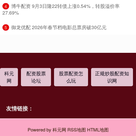
​博牛配资 9月3日隆22转债上涨0.54%，转股溢价率
4
27.69%
​御龙优配 2026年春节档电影总票房破30亿元
5
科元
配资股票
股票配资怎
正规炒股配资知
网
论坛
么玩
识网
友情链接：
Powered by
科元网
RSS地图
HTML地图