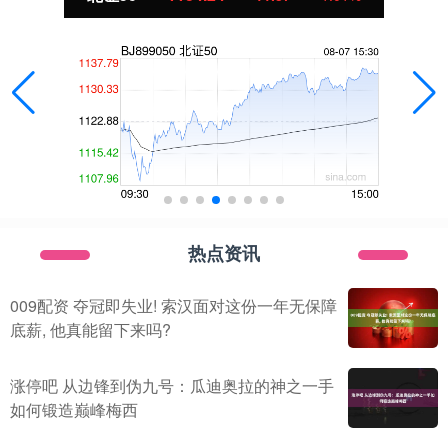
热点资讯
009配资 夺冠即失业! 索汉面对这份一年无保障
底薪, 他真能留下来吗?
涨停吧 从边锋到伪九号：瓜迪奥拉的神之一手
如何锻造巅峰梅西