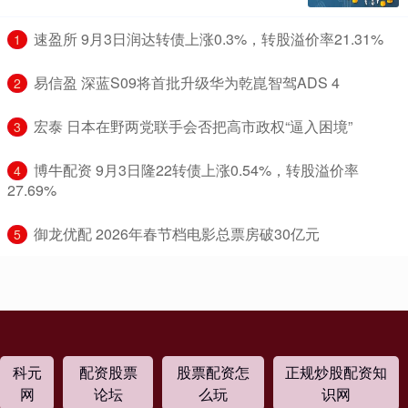
​速盈所 9月3日润达转债上涨0.3%，转股溢价率21.31%
1
​易信盈 深蓝S09将首批升级华为乾崑智驾ADS 4
2
​宏泰 日本在野两党联手会否把高市政权“逼入困境”
3
​博牛配资 9月3日隆22转债上涨0.54%，转股溢价率
4
27.69%
​御龙优配 2026年春节档电影总票房破30亿元
5
科元
配资股票
股票配资怎
正规炒股配资知
网
论坛
么玩
识网