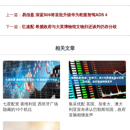
上一篇：
易信盈 深蓝S09将首批升级华为乾崑智驾ADS 4
下一篇：
忆速配 希腊政府与大英博物馆文物归还谈判仍存分歧
相关文章
七星配资 塞维利亚 西班牙广场
集采优配 英国、加拿大、澳大
隐藏的10个机位
利亚宣布承认巴勒斯坦国，政府
首脑相继发声