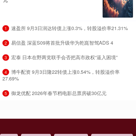
​速盈所 9月3日润达转债上涨0.3%，转股溢价率21.31%
1
​易信盈 深蓝S09将首批升级华为乾崑智驾ADS 4
2
​宏泰 日本在野两党联手会否把高市政权“逼入困境”
3
​博牛配资 9月3日隆22转债上涨0.54%，转股溢价率
4
27.69%
​御龙优配 2026年春节档电影总票房破30亿元
5