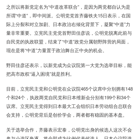
之所以将新党定名为“中道改革联合”，是因为两党都自认为是
所谓“中道”，即中间派。公明党党首齐藤铁夫15日表示，在国
际上分裂和对立加剧、日本政治右倾化背景下，凝聚“中道”力
量非常重要。立宪民主党党首野田佳彦说，公明党脱离此前与
自民党的执政联盟，结束了“中道”政党分属朝野阵营的局面，
现在是将“中道”力量置于政治舞台正中央的机会。
野田佳彦还表示，以新党成为众议院第一大党为选举目标，能
把高市政权“逼入困境”就是胜利。
目前，立宪民主党和公明党在众议院465个议席中分别拥有148
个和24个，执政两党自民党和日本维新会分别有199个和34个
议席。立宪民主党得到日本最大工会组织日本劳动组合总联合
会支持，公明党背后是创价学会，两者都有稳固的基本盘。
关于选举合作，齐藤表示宏泰，公明党出身的候选人这次不会
参与小选区角逐，将全部成为比例代表候选人。日本众议院选