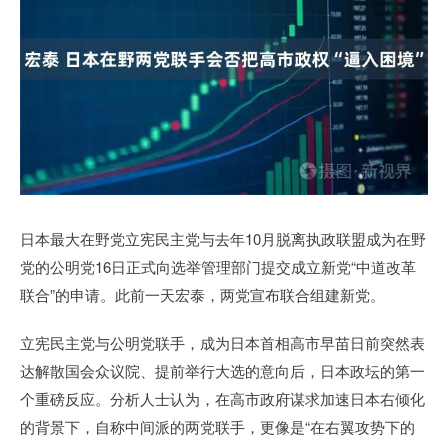
日本最大在野党立宪民主党与去年10月脱离执政联盟成为在野
党的公明党16日正式向选举管理部门提交成立新党“中道改革
联合”的申请。此前一天宏泰，两党宣布联合组建新党。
立宪民主党与公明党联手，成为日本首相高市早苗日前突然表
达解散国会众议院、提前举行大选的意向后，日本政坛的第一
个重磅反应。分析人士认为，在高市政府谋求加速日本右倾化
的背景下，自称中间派的两党联手，更像是“在右翼攻势下的