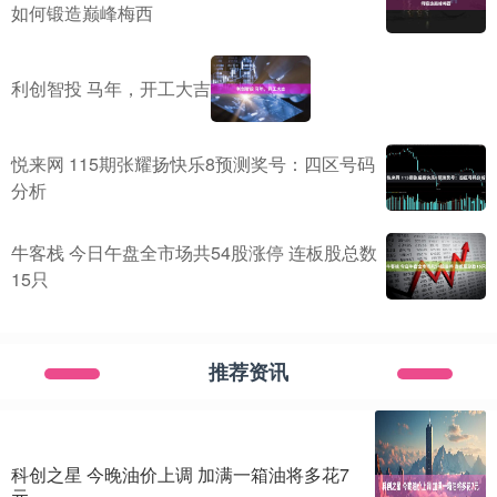
如何锻造巅峰梅西
利创智投 马年，开工大吉
悦来网 115期张耀扬快乐8预测奖号：四区号码
分析
牛客栈 今日午盘全市场共54股涨停 连板股总数
15只
推荐资讯
科创之星 今晚油价上调 加满一箱油将多花7
元