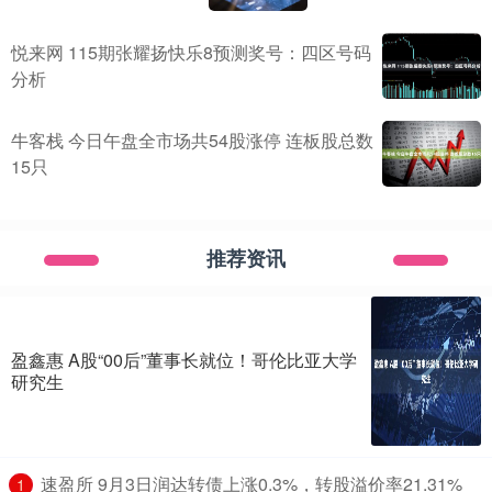
悦来网 115期张耀扬快乐8预测奖号：四区号码
分析
牛客栈 今日午盘全市场共54股涨停 连板股总数
15只
推荐资讯
盈鑫惠 A股“00后”董事长就位！哥伦比亚大学
研究生
​速盈所 9月3日润达转债上涨0.3%，转股溢价率21.31%
1