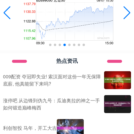
热点资讯
009配资 夺冠即失业! 索汉面对这份一年无保障
底薪, 他真能留下来吗?
涨停吧 从边锋到伪九号：瓜迪奥拉的神之一手
如何锻造巅峰梅西
利创智投 马年，开工大吉