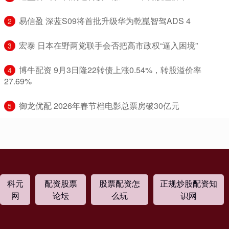
​易信盈 深蓝S09将首批升级华为乾崑智驾ADS 4
2
​宏泰 日本在野两党联手会否把高市政权“逼入困境”
3
​博牛配资 9月3日隆22转债上涨0.54%，转股溢价率
4
27.69%
​御龙优配 2026年春节档电影总票房破30亿元
5
科元
配资股票
股票配资怎
正规炒股配资知
网
论坛
么玩
识网