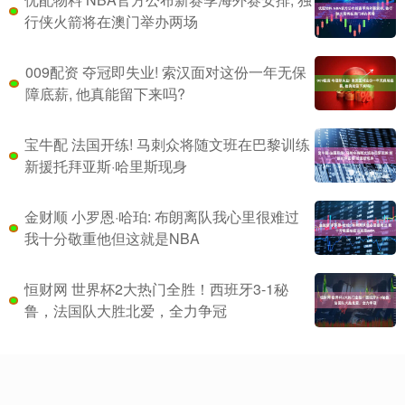
行侠火箭将在澳门举办两场
009配资 夺冠即失业! 索汉面对这份一年无保
障底薪, 他真能留下来吗?
宝牛配 法国开练! 马刺众将随文班在巴黎训练
新援托拜亚斯·哈里斯现身
金财顺 小罗恩·哈珀: 布朗离队我心里很难过
我十分敬重他但这就是NBA
恒财网 世界杯2大热门全胜！西班牙3-1秘
鲁，法国队大胜北爱，全力争冠