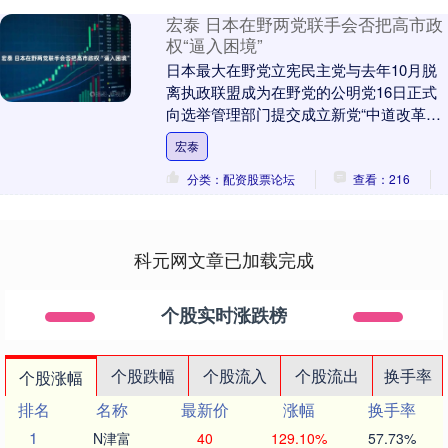
宏泰 日本在野两党联手会否把高市政
权“逼入困境”
日本最大在野党立宪民主党与去年10月脱
离执政联盟成为在野党的公明党16日正式
向选举管理部门提交成立新党“中道改革联
合”的申请。此前一天宏泰，两党宣布联合
宏泰
组建新党....
分类：配资股票论坛
查看：216
科元网文章已加载完成
个股实时涨跌榜
个股跌幅
个股流入
个股流出
换手率
个股涨幅
排名
名称
最新价
涨幅
换手率
1
N津富
40
129.10%
57.73%