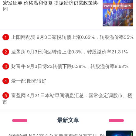
宏发证券 价格温和修复 提振经济仍需政策协
同
​上阳网配资 9月3日家悦转债上涨0.62%，转股溢价率35%
1
​速盈所 9月3日润达转债上涨0.3%，转股溢价率21.31%
2
​财富牛 9月3日博23转债下跌0.38%，转股溢价率8.62%
3
​爱一配 阳光很好
4
​富盈网 4月21日本站早间消息汇总：国常会定调股市、楼
5
市
最新文章
优配物料 NBA官方公布新赛季海外赛安排, 独