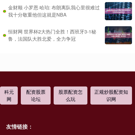
金财顺 小罗恩·哈珀: 布朗离队我心里很难过
我十分敬重他但这就是NBA
恒财网 世界杯2大热门全胜！西班牙3-1秘
鲁，法国队大胜北爱，全力争冠
科元
配资股票
股票配资怎
正规炒股配资知
网
论坛
么玩
识网
友情链接：