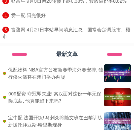
​财富牛 9月3日博23转债下跌0.38%，转股溢价率8.62%
3
​爱一配 阳光很好
4
​富盈网 4月21日本站早间消息汇总：国常会定调股市、楼
5
市
最新文章
优配物料 NBA官方公布新赛季海外赛安排, 独
行侠火箭将在澳门举办两场
009配资 夺冠即失业! 索汉面对这份一年无保
障底薪, 他真能留下来吗?
宝牛配 法国开练! 马刺众将随文班在巴黎训练
新援托拜亚斯·哈里斯现身