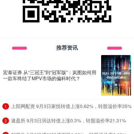
推荐资讯
宏泰证券 从“三冠王”到“冠军版”：岚图如何用
一款车终结了MPV市场的偏科时代？
​上阳网配资 9月3日家悦转债上涨0.62%，转股溢价率35%
1
​速盈所 9月3日润达转债上涨0.3%，转股溢价率21.31%
2