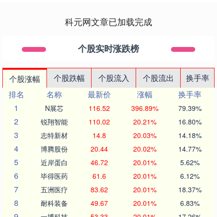
科元网文章已加载完成
个股实时涨跌榜
个股跌幅
个股流入
个股流出
换手率
个股涨幅
排名
名称
最新价
涨幅
换手率
1
N展芯
116.52
396.89%
79.39%
2
锐翔智能
110.02
20.21%
16.80%
3
志特新材
14.8
20.03%
14.18%
4
博腾股份
20.44
20.02%
14.77%
5
近岸蛋白
46.72
20.01%
5.62%
6
毕得医药
61.6
20.01%
6.12%
7
五洲医疗
83.62
20.01%
18.37%
8
耐科装备
49.67
20.01%
6.83%
9
一博科技
53.33
20.01%
17.26%