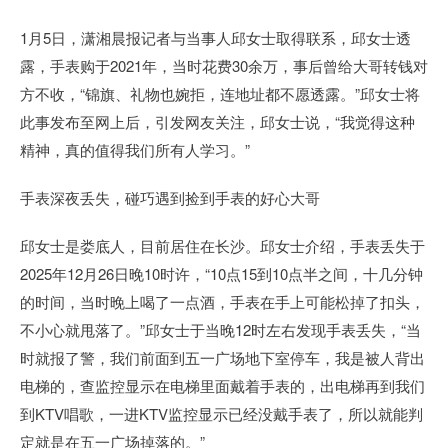
1月5日，潇湘晨报记者与当事人邱女士取得联系，邱女士透
露，手表购于2021年，当时花费30余万，事后曾给大哥转钱对
方不收，“锦旗、礼物也婉拒，连地址都不愿透露。”邱女士将
此事发布至网上后，引发网友关注，邱女士说，“我觉得这种
精神，真的值得我们所有人学习。”
手表深夜丢失，碰巧遇到捡到手表的好心大哥
邱女士是娄底人，目前居住在长沙。邱女士介绍，手表丢失于
2025年12月26日晚10时许，“10点15到10点半之间，十几分钟
的时间，当时晚上喝了一点酒，手表在手上可能松掉了扣头，
不小心就甩落了。”邱女士于当晚12时左右发现手表丢失，“当
时就报了警，我们前面到五一广场地下室停车，我是被人背出
电梯的，查监控显示在电梯里面戴着手表的，出电梯再到我们
到KTV唱歌，一进KTV监控显示已经没戴手表了，所以就能判
定就是在五一广场掉落的。”