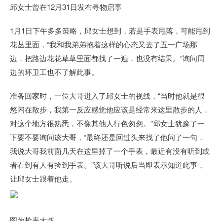
邱女士曾在12月31日发布寻物启事
1月1日下午多多策略，邱女士想到，若是手表甩落，可能甩到
花丛里面，“我和我弟弟抱着这样的心态又去了五一广场那
边，把路边花花草草里面都找了一遍，也没有结果。”询问周
边的环卫工也不了解此事。
准备回家时，一位大哥进入了邱女士的视线，“当时他就是很
悠闲在散步，我第一反应感觉他应该是经常来这里散步的人，
对这个地方很熟悉，不像其他人行色匆匆。”邱女士犹豫了一
下要不要询问该大哥，“最终还是回过头来找了他问了一句，
我说大哥我前面几天在这里掉了一个手表，最近有没有听到或
者看到有人有捡到手表。”该大哥听说后当即表示知道此事，
让邱女士跟着他走。
图为捡表大叔