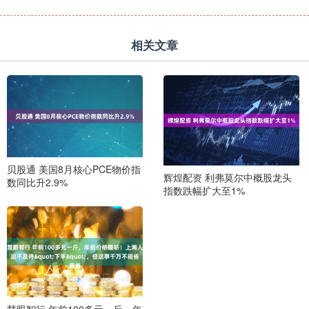
相关文章
贝股通 美国8月核心PCE物价指
辉煌配资 利弗莫尔中概股龙头
数同比升2.9%
指数跌幅扩大至1%
慧眼智行 年前100多元一斤，年