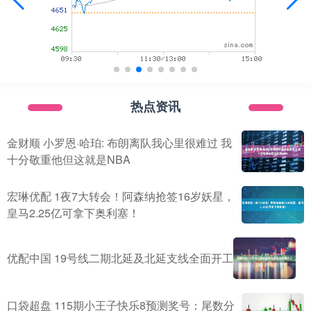
热点资讯
金财顺 小罗恩·哈珀: 布朗离队我心里很难过 我
十分敬重他但这就是NBA
宏琳优配 1夜7大转会！阿森纳抢签16岁妖星，
皇马2.25亿可拿下奥利塞！
优配中国 19号线二期北延及北延支线全面开工
口袋超盘 115期小王子快乐8预测奖号：尾数分