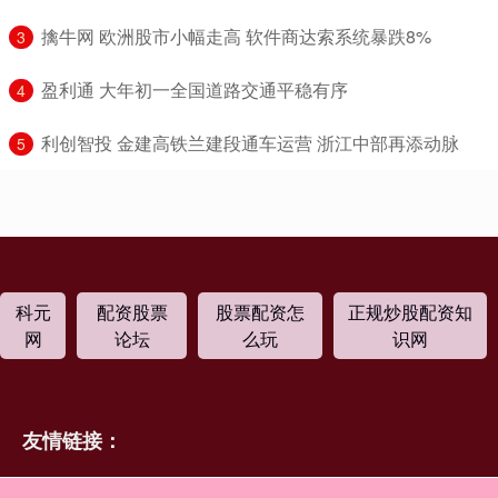
​擒牛网 欧洲股市小幅走高 软件商达索系统暴跌8%
3
​盈利通 大年初一全国道路交通平稳有序
4
​利创智投 金建高铁兰建段通车运营 浙江中部再添动脉
5
科元
配资股票
股票配资怎
正规炒股配资知
网
论坛
么玩
识网
友情链接：