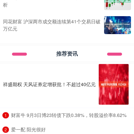
析
同花财富 沪深两市成交额连续第41个交易日破
万亿元
推荐资讯
祥盛期权 天风证券定增获批！不超过40亿元
​财富牛 9月3日博23转债下跌0.38%，转股溢价率8.62%
1
​爱一配 阳光很好
2