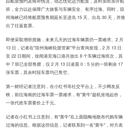
踪船票预约及候补情况，动态优化运力配置，及时加班加开航
班，全力以赴保障广大旅客与车辆安全、有序过海。同时，琼
州海峡已经将船票预售期延长至进岛 15 天、出岛 30 天，并推
出了往返套票。
即便采取增班措施，未来几天的过海车辆票仍一票难求。2 月
13 日，记者在"琼州海峡轮渡管家"平台查询发现，2 月 13 日
至 22 日期间，徐闻港至海口港共放出 8 个车辆过海班次，其
中 7 班已全部售罄，仅 2 月 13 日凌晨 0：5 分的一班剩余 17
张车票，其余时段车票均已售空。
第一财经记者注意到，在小红书等社交平台上，不少网友反
映，前往海南的过海车票一票难求，有"黄牛"趁机坐地起价，
一张代抢车票要价上千元。
记者在小红书上注意到，有"黄牛"在上面隐晦地散布代购车辆
过海的信息。根据这些信息，记者联系到一名"黄牛"，对方表