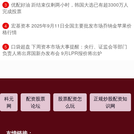
​优配好油 距结束仅剩两小时，韩国大选已有超3300万人
3
完成投票
​宏基资本 2025年9月11日全国主要批发市场乔纳金苹果价
4
格行情
​口袋超盘 下周资本市场大事提醒：央行、证监会等部门
5
负责人将出席国新办发布会 9月LPR报价将出炉
科元
配资股票
股票配资怎
正规炒股配资知
网
论坛
么玩
识网
友情链接：