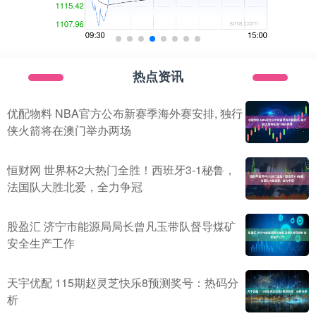
热点资讯
优配物料 NBA官方公布新赛季海外赛安排, 独行
侠火箭将在澳门举办两场
恒财网 世界杯2大热门全胜！西班牙3-1秘鲁，
法国队大胜北爱，全力争冠
股盈汇 济宁市能源局局长曾凡玉带队督导煤矿
安全生产工作
天宇优配 115期赵灵芝快乐8预测奖号：热码分
析