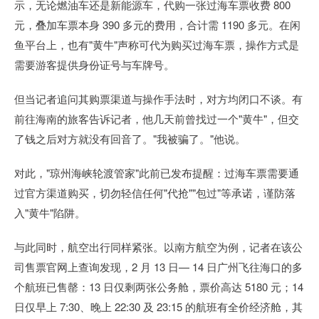
示，无论燃油车还是新能源车，代购一张过海车票收费 800
元，叠加车票本身 390 多元的费用，合计需 1190 多元。在闲
鱼平台上，也有"黄牛"声称可代为购买过海车票，操作方式是
需要游客提供身份证号与车牌号。
但当记者追问其购票渠道与操作手法时，对方均闭口不谈。有
前往海南的旅客告诉记者，他几天前曾找过一个"黄牛"，但交
了钱之后对方就没有回音了。"我被骗了。"他说。
对此，"琼州海峡轮渡管家"此前已发布提醒：过海车票需要通
过官方渠道购买，切勿轻信任何"代抢""包过"等承诺，谨防落
入"黄牛"陷阱。
与此同时，航空出行同样紧张。以南方航空为例，记者在该公
司售票官网上查询发现，2 月 13 日— 14 日广州飞往海口的多
个航班已售罄：13 日仅剩两张公务舱，票价高达 5180 元；14
日仅早上 7:30、晚上 22:30 及 23:15 的航班有全价经济舱，其