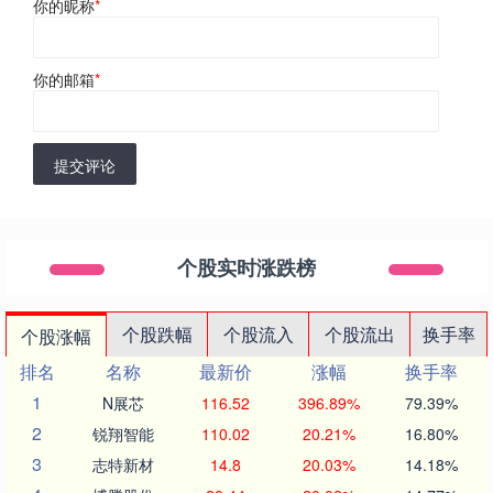
你的昵称
*
你的邮箱
*
提交评论
个股实时涨跌榜
个股跌幅
个股流入
个股流出
换手率
个股涨幅
排名
名称
最新价
涨幅
换手率
1
N展芯
116.52
396.89%
79.39%
2
锐翔智能
110.02
20.21%
16.80%
3
志特新材
14.8
20.03%
14.18%