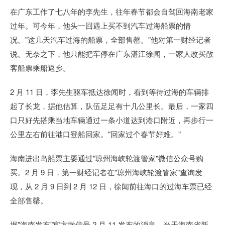
在广东工作了七八年的李先生，往年春节都会自驾回海南老家
过年。可今年，他头一回遇上买不到汽车过海船票的情
况。"这几天汽车过海的船票，全部售罄。"他对第一财经记者
说。无奈之下，他只能把车停在广东湛江徐闻，一家人改买散
客船票乘船返乡。
2 月 11 日，李先生驱车抵达徐闻时，看到等待过海的车辆排
起了长龙，据他估算，队伍足足有十几公里长。最后，一家四
口只好先搭乘当地车辆通过一条小道达到港口附近，再步行一
公里左右前往港口登船回家。"回家过个春节好难。"
海南进出岛船票主要通过"琼州海峡轮渡管家"微信公众号购
买。2 月 9 日，第一财经记者在"琼州海峡轮渡管家"查询发
现，从 2 月 9 日到 2 月 12 日，徐闻前往海口的过海车票已经
全部售罄。
据"海南发布"官方微信号 2 月 11 发布的消息，当天海南省新